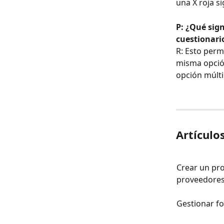
una X roja s
P: ¿Qué sig
cuestionari
R: Esto perm
misma opción
opción múlt
Artículo
Crear un pro
proveedore
Gestionar f