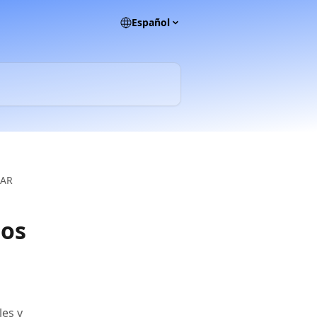
Español
 AR
ios
les y