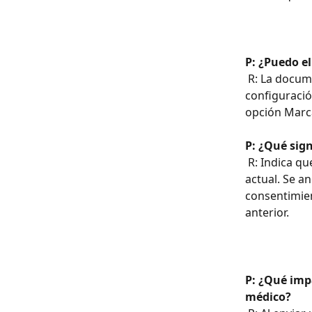
P: ¿Puedo e
 R: La documentación requerida asignada a los servicios creados a través de la 
configuració
opción Marca
P: ¿Qué sig
 R: Indica que se ha tenido en cuenta la documentación fuera del procedimiento 
actual. Se an
consentimien
anterior.
P: ¿Qué impa
médico?