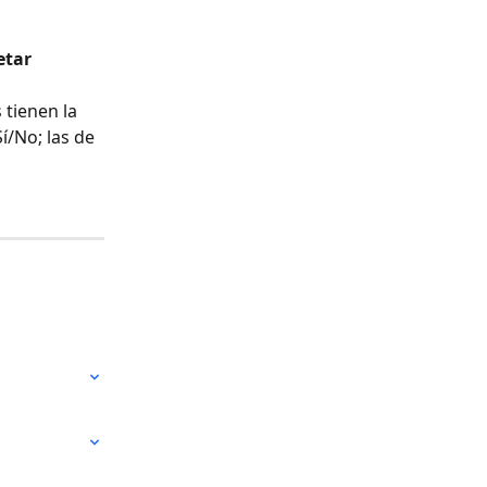
etar 
tienen la 
í/No; las de 