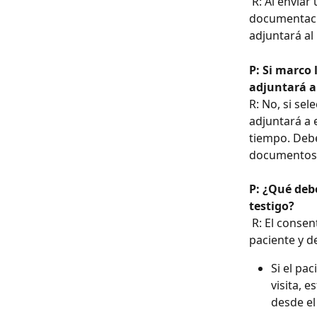
 R: Al enviar un historial a la sala del proveedor o al firmarlo y enviarlo al médico, la 
documentaci
adjuntará al 
P: Si marco
adjuntará a
R: No, si se
adjuntará a 
tiempo. Debe
documentos s
P: ¿Qué debo
testigo?
 R: El consentimiento permanece incompleto hasta que se obtengan las firmas del 
paciente y de
Si el pa
visita, 
desde el