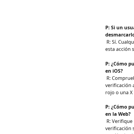
P: Si un us
desmarcarl
 R: Sí. Cualquier usuario puede marcar o desmarcar un documento en el archivo, y 
esta acción 
P: ¿Cómo pu
en iOS?
 R: Comprueba los símbolos que aparecen junto a cada elemento: una marca de 
verificación
rojo o una X
P: ¿Cómo pu
en la Web?
 R: Verifique los símbolos que se encuentran junto a cada elemento: una marca de 
verificación