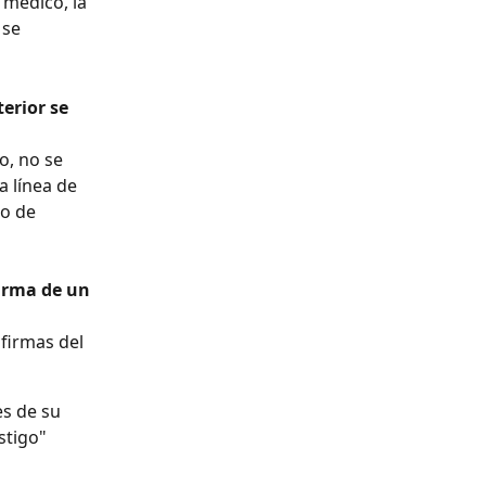
se 
erior se 
o, no se 
 línea de 
o de 
irma de un 
s de su 
stigo" 