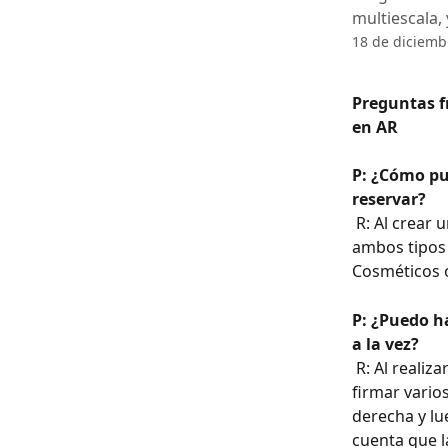
multiescala,
18 de diciemb
Preguntas f
en AR
P: ¿Cómo pu
reservar?
 R: Al crear un servicio a través de la Web > Configuración inteligente, agregue 
ambos tipos 
Cosméticos o
P: ¿Puedo h
a la vez?
 R: Al realizar procedimientos en la aplicación para proveedores, si es necesario 
firmar vario
derecha y lu
cuenta que l