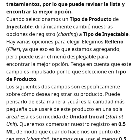
tratamientos, por lo que puede revisar la lista y 
encontrar la mejor opción.
Cuando seleccionamos un 
Tipo de Producto
 de 
Inyectable
, dinámicamente cambió nuestras 
opciones de registro (
charting
) a 
Tipo de Inyectable
. 
Hay varias opciones para elegir. Elegimos 
Relleno
(
Filler
), ya que eso es lo que estamos agregando, 
pero puede usar el menú desplegable para 
encontrar la mejor opción. Tenga en cuenta que este 
campo es impulsado por lo que seleccione en 
Tipo 
de Producto
.
Los siguientes dos campos son específicamente 
sobre cómo desea registrar su producto. Puede 
pensarlo de esta manera: ¿cuál es la cantidad más 
pequeña que usaré de este producto en una sola 
área? Esa es su medida de 
Unidad Inicial
 (
Start at 
Unit
). Queremos comenzar nuestro registro en 
0.5 
ML
, de modo que cuando hacemos un punto de 
registro (
chart dot
), tenemos que usar al menos 
0.5 