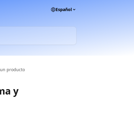
Español
 un producto
ma y