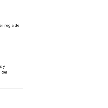
er regla de 
s y 
 del 