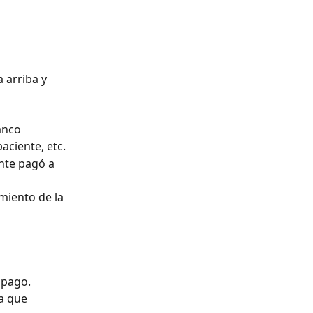
 arriba y 
banco
paciente, etc.
ente pagó a 
iento de la 
 pago. 
ta que 