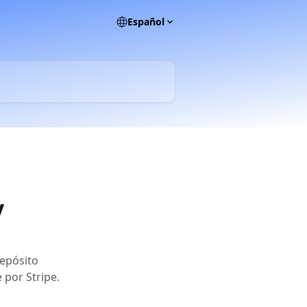
Español
y
depósito
 por Stripe.