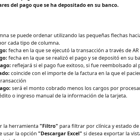
lares del pago que se ha depositado en su banco.
mna se puede ordenar utilizando las pequeñas flechas hacia
por cada tipo de columna.
go:
 fecha en la que se ejecutó la transacción a través de AR
go:
 fecha en la que se realizó el pago y se depositó en su 
pago:
 reflejará si el pago fue exitoso, si fue reembolsado al 
ado:
 coincide con el importe de la factura en la que el paci
 transacción
ago:
 será el monto cobrado menos los cargos por procesam
rédito o ingreso manual de la información de la tarjeta.
r la herramienta 
"Filtro"
 para filtrar por clínica y estado de
 usar la opción 
"Descargar Excel"
 si desea exportar la vis