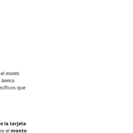
el 
monto 
u banco.
cíficos que 
 la tarjeta 
mo el 
monto 