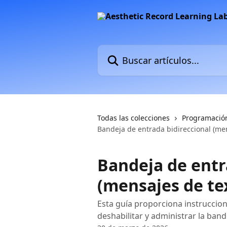
Ir al contenido principal
Buscar artículos...
Todas las colecciones
Programación
Bandeja de entrada bidireccional (me
Bandeja de entr
(mensajes de te
Esta guía proporciona instruccio
deshabilitar y administrar la ban