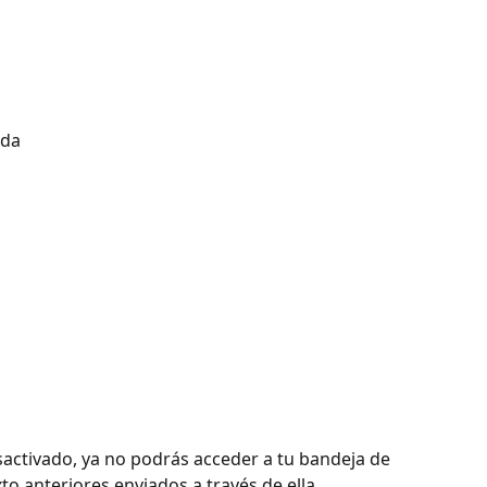
ada
activado, ya no podrás acceder a tu bandeja de 
to anteriores enviados a través de ella.