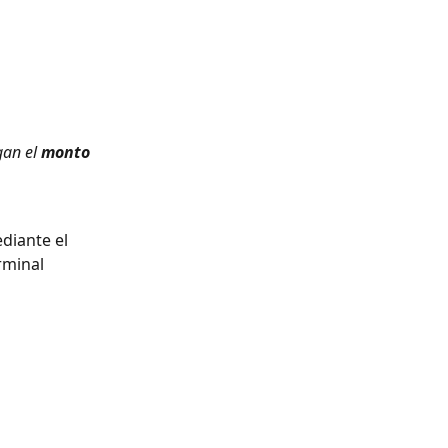
 
an el 
monto 
diante el 
rminal 