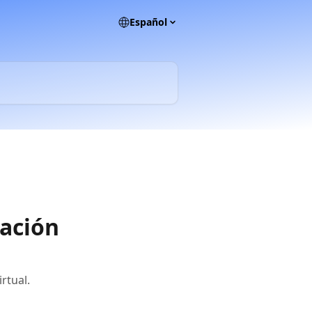
Español
cación
rtual.