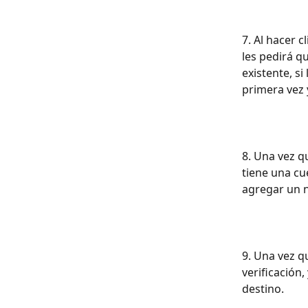
7. Al hacer c
les pedirá q
existente, si
primera vez y
8. Una vez q
tiene una cu
agregar un 
9. Una vez q
verificación
destino.