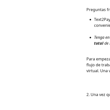
Preguntas f
Text2Pay
convenie
Tenga en 
total
 de
Para empezar
flujo de trab
virtual. Una 
2. Una vez qu