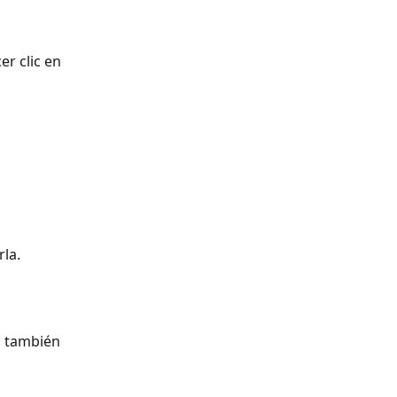
r clic en 
rla.
o también 