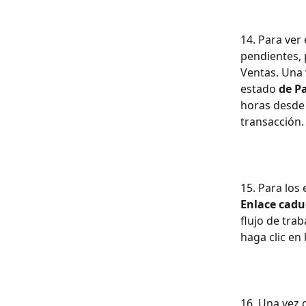
14. Para ver
pendientes, 
Ventas. Una 
estado 
de P
horas desde 
transacción.
15. Para los
Enlace cadu
flujo de trab
haga clic en
16. Una vez q