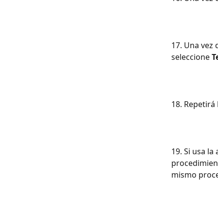
17. Una vez 
seleccione 
T
18. Repetirá
19. Si usa la
procedimient
mismo proces