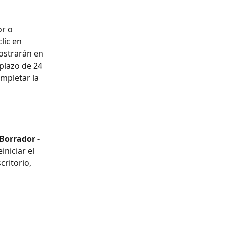
r o 
lic en 
ostrarán en 
 plazo de 24 
mpletar la 
Borrador - 
niciar el 
critorio, 