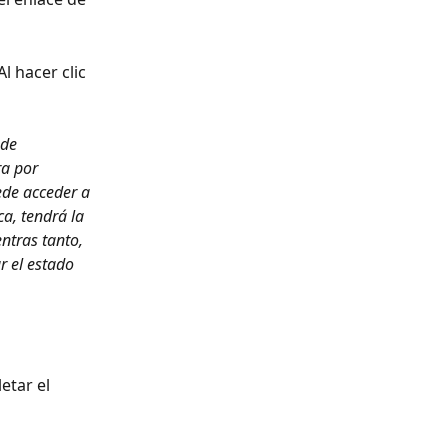
 hacer clic 
de 
ra por 
ede acceder a 
a, tendrá la 
ntras tanto, 
r el estado 
etar el 