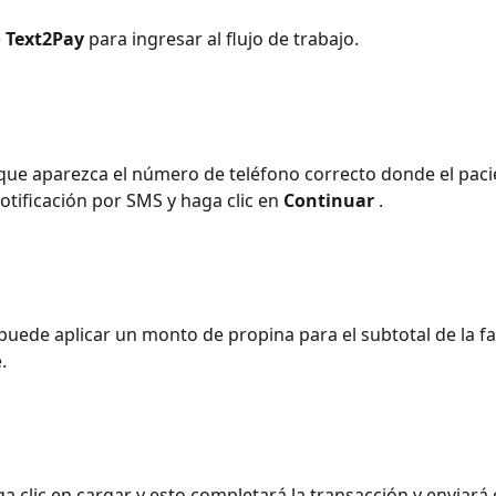
 
Text2Pay
 para ingresar al flujo de trabajo.
que aparezca el número de teléfono correcto donde el pac
otificación por SMS y haga clic en 
Continuar
 .
puede aplicar un monto de propina para el subtotal de la fac
.
a clic en cargar y esto completará la transacción y enviará 