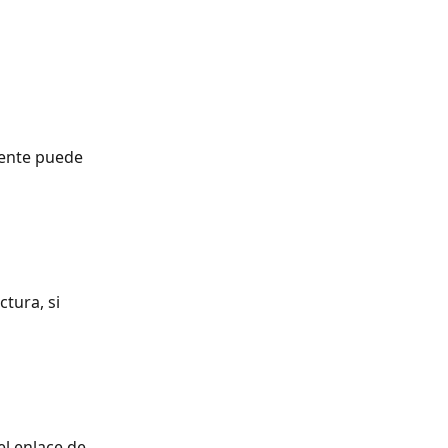
iente puede 
tura, si 
el enlace de 