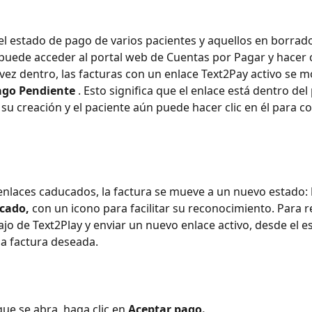
 el estado de pago de varios pacientes y aquellos en borrado
puede acceder al portal web de Cuentas por Pagar y hacer c
vez dentro, las facturas con un enlace Text2Pay activo se m
ago Pendiente
 . Esto significa que el enlace está dentro del
su creación y el paciente aún puede hacer clic en él para co
 enlaces caducados, la factura se mueve a un nuevo estado: 
cado,
 con un icono para facilitar su reconocimiento. Para rei
ajo de Text2Play y enviar un nuevo enlace activo, desde el es
 la factura deseada.
ue se abra, haga clic en 
Aceptar pago.