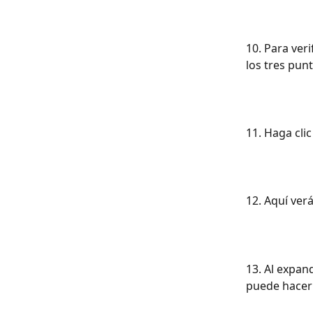
10. Para veri
los tres punt
11. Haga clic
12. Aquí verá
13. Al expand
puede hacer c