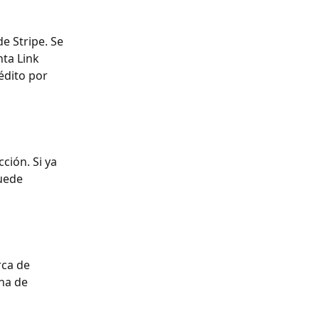
de Stripe. Se 
ta Link 
édito por 
ción. Si ya 
uede 
rca de 
na de 