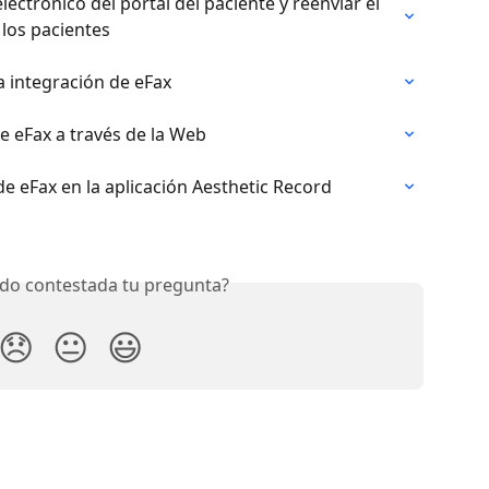
lectrónico del portal del paciente y reenviar el 
 los pacientes
a integración de eFax
de eFax a través de la Web
de eFax en la aplicación Aesthetic Record
do contestada tu pregunta?
😞
😐
😃